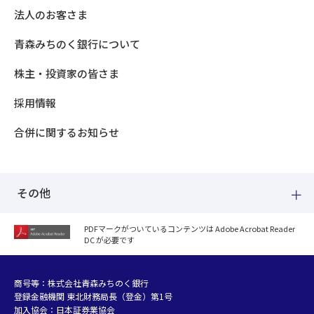
法人のお客さま
青森みちのく銀行について
株主・投資家の皆さま
採用情報
合併に関するお知らせ
その他
PDFマークがついているコンテンツは Adobe Acrobat Reader
DC が必要です
紛失した場合
個人情報のお取り扱いについて
個人データおよび法人情報に関するグループ共同利用について
商号等：株式会社青森みちのく銀行
登録金融機関 東北財務局長（登金）第1号
マネー・ローンダリング等及び金融犯罪の防止について
加入協会：日本証券業協会