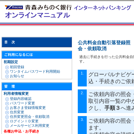
公共料金自動引落登録照
会・依頼取消
過去に手続きを行った公共料金自
す。
初期設定
初回登録
ワンタイムパスワード利用開始
1.
グローバルナビゲー
お知らせ
込・手続きのご依
2.
ご依頼内容の照会
利用者情報変更
登録内容確認
取引内容一覧の中
パスワード変更
クし、
手順３
へ進
お客さま登録情報変更
住所変更
住所変更照会・依頼取消
3.
ご依頼内容の照会
ログインＩＤ変更
メールサービス利用変更
ます。
各種お申込・お手続き