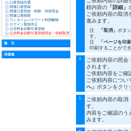
ご依頼内容の詳細
口座登録共通
頼内容の
「詳細」
関連口座登録
関連口座登録・削除 内容照会
ご依頼内容の取消
関連口座削除
ワンタイムパスワード利用解除
進みます。
ログイン緊急停止
公共料金自動引落登録
注
「取消」
ボタ
公共料金自動引落登録照会・依頼取消
す。
注
「ページを印
印刷することがで
4.
ご依頼内容の照会
されます。
ご依頼内容をご確
ご依頼内容につい
へ」
ボタンをクリ
5.
ご依頼内容の取消
す。
内容をご確認のう
みます。
6.