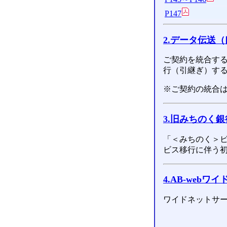
P147
2.データ伝送
ご契約を統合す
行（引継ぎ）す
※ご契約の統合
3.旧みちのく
「＜みちのく＞ビ
ビス移行に伴う
4.AB-web
ワイドネットサ