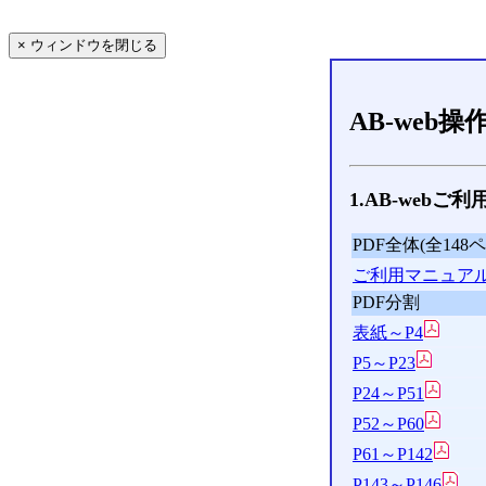
AB-web
1.AB-webご
PDF全体(全148
ご利用マニュア
PDF分割
表紙～P4
P5～P23
P24～P51
P52～P60
P61～P142
P143～P146