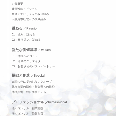
企業概要
経営戦略・ビジョン
サステナビリティの取り組み
人的資本経営への取り組み
跳ねる
／Passion
01：挑み、跳ねる
02：寄り添い、跳ねる
新たな価値基準
／Values
01：地域へのコミット
02：地域のクリエイター
03：お客さまのベストパートナー
挑戦と創造
／Special
金融の枠に捉われないグループ
既存事業の深化・新分野への挑戦
地域共創・総合商社モデル
プロフェッショナル
／Professional
法人コンサル（創業支援）
法人コンサル（経営改善）