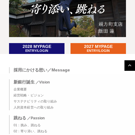
2028 MYPAGE
2027 MYPAGE
ENTRY/LOGIN
ENTRY/LOGIN
採用にかける想い／Message
新銀行誕生
／Vision
企業概要
経営戦略・ビジョン
サステナビリティの取り組み
人的資本経営への取り組み
跳ねる
／Passion
01：挑み、跳ねる
02：寄り添い、跳ねる