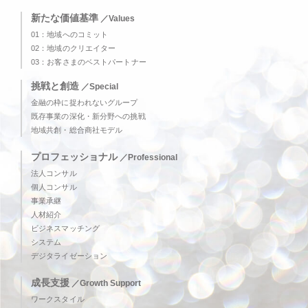
新たな価値基準
／Values
01：地域へのコミット
02：地域のクリエイター
03：お客さまのベストパートナー
挑戦と創造
／Special
金融の枠に捉われないグループ
既存事業の深化・新分野への挑戦
地域共創・総合商社モデル
プロフェッショナル
／Professional
法人コンサル
個人コンサル
事業承継
人材紹介
ビジネスマッチング
システム
デジタライゼーション
成長支援
／Growth Support
ワークスタイル