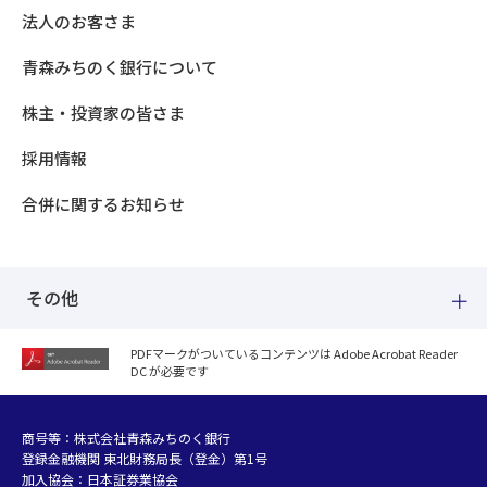
法人のお客さま
青森みちのく銀行について
株主・投資家の皆さま
採用情報
合併に関するお知らせ
その他
PDFマークがついているコンテンツは Adobe Acrobat Reader
DC が必要です
紛失した場合
個人情報のお取り扱いについて
個人データおよび法人情報に関するグループ共同利用について
商号等：株式会社青森みちのく銀行
登録金融機関 東北財務局長（登金）第1号
マネー・ローンダリング等及び金融犯罪の防止について
加入協会：日本証券業協会