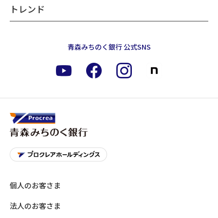
トレンド
投資信託はクーリングオフ対象外です。
投資信託は、元本および分配金が保証されている商品
ではありません。投資信託には元本割れのおそれがあ
青森みちのく銀行 公式SNS
ります。
株式・債券などの価格変動を伴う有価証券（外貨建資
産は為替変動リスクも含みます。）に投資をするた
め、
運用実績は市場環境により変動し、元本割れの可
能性があります。
また、発行体の信用状況などの変化
により有価証券の価値も増減するため、
元本割れのリ
スクがあります。詳しくは各商品の目論見書および投
資信託説明書（交付目論見書）補完書面を十分お読み
ください。
投資信託の運用における損益は投資信託をご購入され
たお客さまに帰属します。
個人のお客さま
信託財産の設定および運用の指図は委託会社が行い、
また保管、管理は受託会社が行います。
法人のお客さま