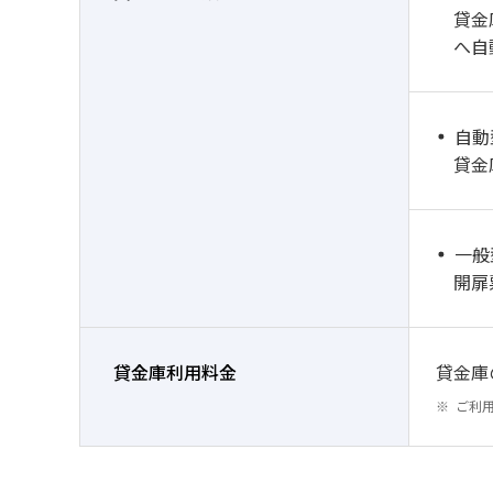
貸金
へ自
自動
貸金
一般
開扉
貸金庫利用料金
貸金庫
ご利