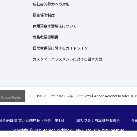
反社会的勢力への対応
預金保険制度
休眠預金等活用法について
商品概要説明書
経営者保証に関するガイドライン
カスタマーハラスメントに対する基本方針
PDFマークがついているコンテンツは Adobe Acrobat Reader D
録金融機関 東北財務局長（登金）第1号
加入協会：日本証券業協会
金
Copyright © 2025 Aomori Michinoku BANK, Ltd. All Rights Reserved.