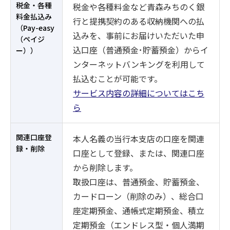
税金・各種
税金や各種料金など青森みちのく銀
料金払込み
行と提携契約のある収納機関への払
（Pay-easy
込みを、事前にお届けいただいた申
（ペイジ
込口座（普通預金･貯蓄預金）からイ
ー））
ンターネットバンキングを利用して
払込むことが可能です。
サービス内容の詳細についてはこち
ら
関連口座登
本人名義の当行本支店の口座を関連
録・削除
口座として登録、または、関連口座
から削除します。
取扱口座は、普通預金、貯蓄預金、
カードローン（削除のみ）、総合口
座定期預金、通帳式定期預金、積立
定期預金（エンドレス型・個人満期