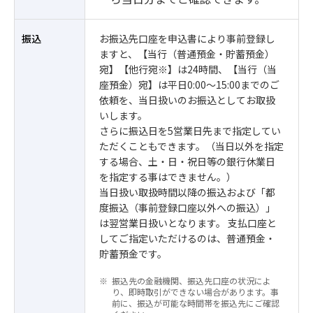
振込
お振込先口座を申込書により事前登録し
ますと、【当行（普通預金・貯蓄預金）
宛】【他行宛※】は24時間、【当行（当
座預金）宛】は平日0:00～15:00までのご
依頼を、当日扱いのお振込としてお取扱
いします。
さらに振込日を5営業日先まで指定してい
ただくこともできます。（当日以外を指定
する場合、土・日・祝日等の銀行休業日
を指定する事はできません。）
当日扱い取扱時間以降の振込および「都
度振込（事前登録口座以外への振込）」
は翌営業日扱いとなります。 支払口座と
してご指定いただけるのは、普通預金・
貯蓄預金です。
振込先の金融機関、振込先口座の状況によ
り、即時取引ができない場合があります。事
前に、振込が可能な時間帯を振込先にご確認