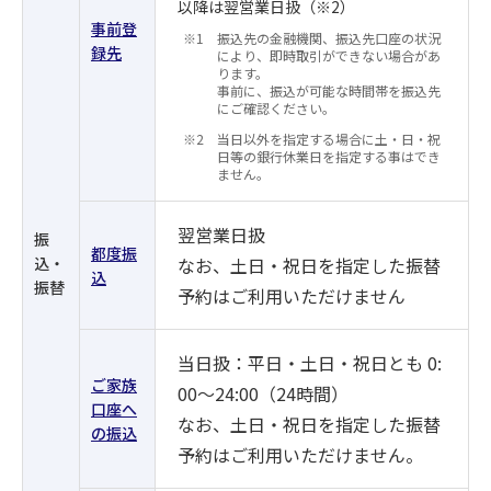
以降は翌営業日扱（※2）
事前登
振込先の金融機関、振込先口座の状況
録先
により、即時取引ができない場合があ
ります。
事前に、振込が可能な時間帯を振込先
にご確認ください。
当日以外を指定する場合に土・日・祝
日等の銀行休業日を指定する事はでき
ません。
翌営業日扱
振
都度振
込・
なお、土日・祝日を指定した振替
込
振替
予約はご利用いただけません
当日扱：平日・土日・祝日とも 0:
ご家族
00～24:00（24時間）
口座へ
なお、土日・祝日を指定した振替
の振込
予約はご利用いただけません。