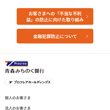
青森みちのくアプリ
スマホ決済サービスへの即時口座振替サービス
お客さまへの「不当な不利
デビットカードサービス「J-Debit（ジェイデ
益」の防止に向けた取り組み
ビット）」
貸金庫
金融犯罪防止について
税金等の口座振替手続における印鑑レス取引の
取扱い
トラベレックス外貨両替サービス
外国送金事前登録サービス
年金自動受取りサービス
年金受取予約サービス
閉じる
個人のお客さま
法人のお客さま