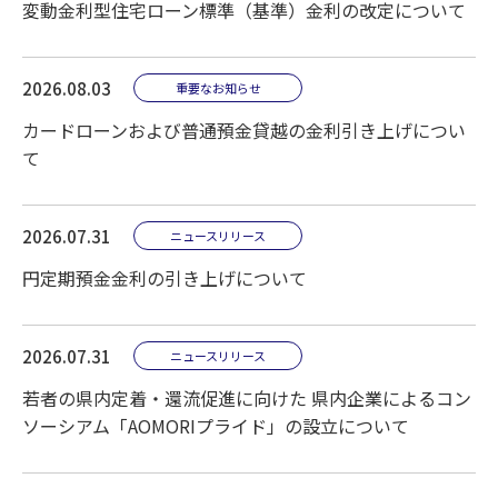
住宅サポートローン
変動金利型住宅ローン標準（基準）金利の改定について
おまとめローン
シルバーローン
2026.08.03
重要なお知らせ
空き家利活用ローン
カードローンおよび普通預金貸越の金利引き上げについ
て
保険商品
2026.07.31
ニュースリリース
円定期預金金利の引き上げについて
保険商品一覧
個人年金保険
終身保険
2026.07.31
ニュースリリース
医療保険・がん保険
若者の県内定着・還流促進に向けた 県内企業によるコン
ソーシアム「AOMORIプライド」の設立について
養老保険
自動車保険