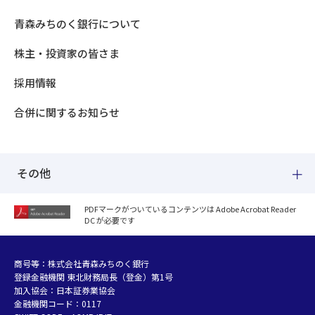
青森みちのく銀行について
株主・投資家の皆さま
採用情報
合併に関するお知らせ
その他
PDFマークがついているコンテンツは Adobe Acrobat Reader
DC が必要です
紛失した場合
個人情報のお取り扱いについて
個人データおよび法人情報に関するグループ共同利用について
商号等：株式会社青森みちのく銀行
登録金融機関 東北財務局長（登金）第1号
マネー・ローンダリング等及び金融犯罪の防止について
加入協会：日本証券業協会
販売勧誘方針
金融機関コード：0117