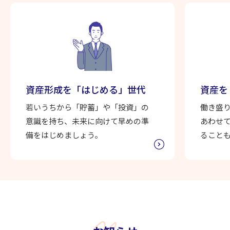
財形預金
自由金利型定期預金（大口定期）
通知預金
納税準備預金
資産形成を
「はじめる」世代
資産を
若いうちから「貯蓄」や「投資」の
働き盛
資産運用
意識を持ち、未来に向けて早めの準
あわせ
備をはじめましょう。
ること
資産運用一覧
資産運用の必要性
投資信託
外貨預金
国債
電子交付サービス（投資信託・公共債）