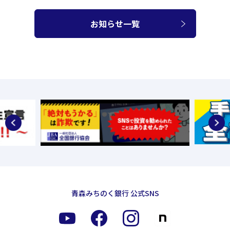
海外旅行保険
お知らせ一覧
当行における保険募集について
便利なサービス
便利なサービス一覧
クレジット一体型キャッシュカード 青森みち
のくVISAカード
クレジット一体型キャッシュカード Michinok
u Card（新規取扱停止）
青森みちのくVISAデビット
青森みちのく銀行 公式SNS
自動振込サービス
青森みちのく デジタル通帳