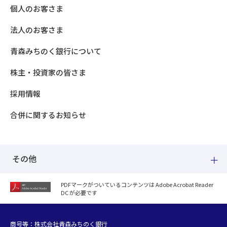
個人のお客さま
法人のお客さま
青森みちのく銀行について
株主・投資家の皆さま
採用情報
合併に関するお知らせ
その他
PDFマークがついているコンテンツは Adobe Acrobat Reader
DC が必要です
紛失した場合
個人情報のお取り扱いについて
個人データおよび法人情報に関するグループ共同利用について
商号等：株式会社青森みちのく銀行