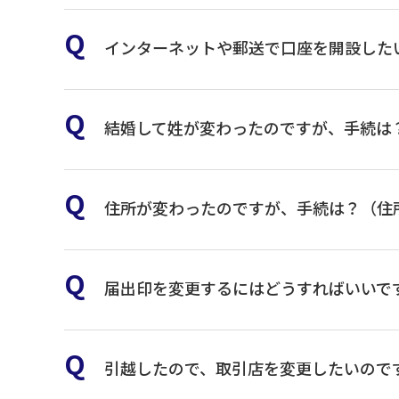
インターネットや郵送で口座を開設した
お近くの青森みちのく銀行
結婚して姓が変わったのですが、手続は
詳しくはこちら
お近くの青森みちのく
住所が変わったのですが、手続は？（住
お近くの青森みちのく
届出印を変更するにはどうすればいいで
資料請求
お近くの青森みちのく
事業性融資および住宅ローン(有担保型)・一般申
引越したので、取引店を変更したいので