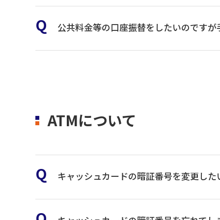
公共料金等の口座振替をしたいのですが
お近くの青森みちのく銀行
当座預金、財形預金、投資信託、国債、ご融資等
詳しくは、お取引店へご確認のうえご来店くださ
ATMについて
キャッシュカードの暗証番号を変更した