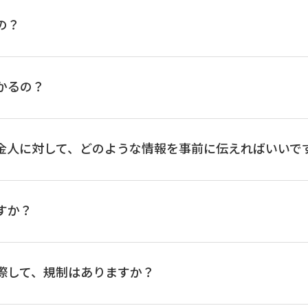
の？
外国為替業務
国人民元取扱店
かるの？
金人に対して、どのような情報を事前に伝えればいいで
本店営業部（※）
一律3,000円を別途いただきます。
,000円を超過した場合は後日超過分をご請求いたします。）
すか？
を含む）による円建送金、または代り金のお支払いが外貨（外
親方町支店（※）
）を別途いただきます。（詳しくは「
外国為替手数料
」をご覧
AOMORI MICHINOKU BANK, LTD.
際して、規制はありますか？
(SWIFT CODE: AOMBJPJT)
八戸支店（※）