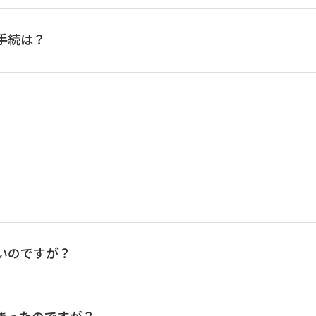
手続は？
のお取引がある方は、別途、お取引店でのお手続が必要となります。
い。
いのですが？