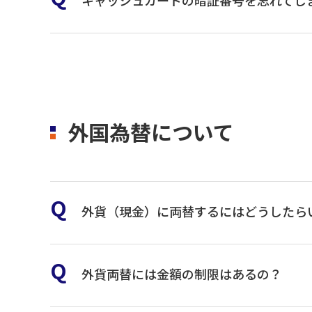
キャッシュカードの暗証番号を忘れてし
「生年月日、電話番号、同一数字、連続数字、住
お近くの青森みちのく
新しいキャッシュカードは、後日郵送させていた
外国為替について
外貨（現金）に両替するにはどうしたら
青森みちのく銀行外貨両替取
外貨両替には金額の制限はあるの？
両替は法人(個人事業主を含む)のお客