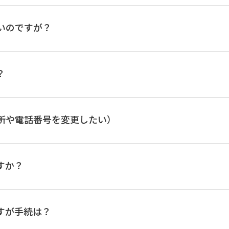
いのですが？
？
銀行
所や電話番号を変更したい）
銀行
すか？
銀行
請扱個人ローン、投資信託、財形、マル優、特別マル優、当座預金、債券等をご利用
すが手続は？