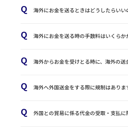
海外にお金を送るときはどうしたらいい
お近くの青森みちのく銀行
外貨両替取扱店一覧 ※中
海外にお金を送る時の手数料はいくらか
海外からお金を受けとる時に、海外の送
［青森市］
受取人側の銀行手数料も負担する場合は
（ただし、他行から請求された金額が3
海外へ外国送金をする際に規制はありま
代り金のお支払が日本円（円預金口座
［弘前市］
フティングチャージ（最低2,500円
BANK NAME （銀行名）
外国との貿易に係る代金の受取・支払に
［八戸市］