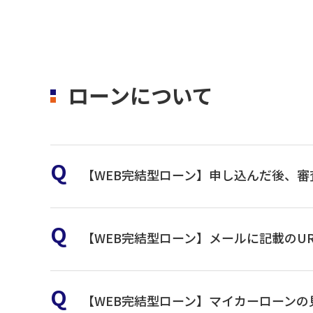
お近くの仕向外国送金取扱
BRANCH NAME （支店名）
［三沢市］
BRANCH NO. （店番）
ローンについて
［むつ市］
ACCOUNT NO. （口座番号）
【WEB完結型ローン】申し込んだ後、
BENEFICIARY NAME （口座名義）
【WEB完結型ローン】メールに記載のU
SWIFT CODEとは、銀行を特定するコードです。
【WEB完結型ローン】マイカーローン
迷惑メールBOXに入っている。