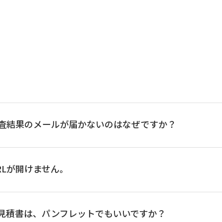
店
SHINMACHI BRANCH
三沢支店
102
むつ支店
102-1234567
審査結果のメールが届かないのはなぜですか？
TARO AOMORI
RLが開けません。
の見積書は、パンフレットでもいいですか？