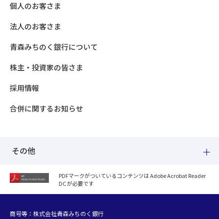
個人のお客さま
法人のお客さま
青森みちのく銀行について
株主・投資家の皆さま
採用情報
合併に関するお知らせ
その他
PDFマークがついているコンテンツは Adobe Acrobat Reader
DC が必要です
紛失した場合
個人情報のお取り扱いについて
個人データおよび法人情報に関するグループ共同利用について
商号等：株式会社青森みちのく銀行