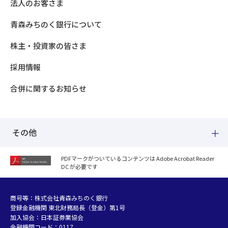
法人のお客さま
青森みちのく銀行について
株主・投資家の皆さま
採用情報
合併に関するお知らせ
その他
PDFマークがついているコンテンツは Adobe Acrobat Reader
DC が必要です
紛失した場合
個人情報のお取り扱いについて
個人データおよび法人情報に関するグループ共同利用について
商号等：株式会社青森みちのく銀行
登録金融機関 東北財務局長（登金）第1号
マネー・ローンダリング等及び金融犯罪の防止について
加入協会：日本証券業協会
販売勧誘方針
金融機関コード：0117