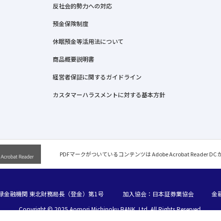
反社会的勢力への対応
預金保険制度
休眠預金等活用法について
商品概要説明書
経営者保証に関するガイドライン
カスタマーハラスメントに対する基本方針
PDFマークがついているコンテンツは Adobe Acrobat Reader D
録金融機関 東北財務局長（登金）第1号
加入協会：日本証券業協会
金
Copyright © 2025 Aomori Michinoku BANK, Ltd. All Rights Reserved.