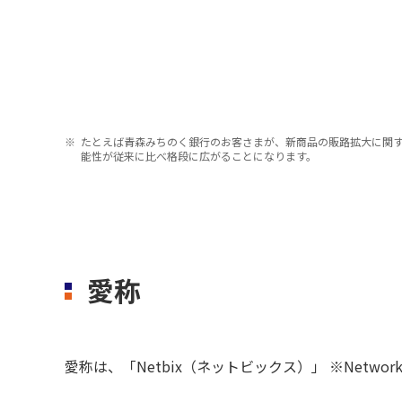
たとえば青森みちのく銀行のお客さまが、新商品の販路拡大に関
能性が従来に比べ格段に広がることになります。
愛称
愛称は、「Netbix（ネットビックス）」 ※Network Fo