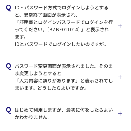
ID・パスワード方式でログインしようとする
と、異常終了画面が表示され、
「証明書とログインパスワードでログインを行
ってください。[BZBE011014] 」と表示され
ます。
最後に変更した、最新のログインパスワード
原因
対応方法
IDとパスワードでログインしたいのですが。
を入力しているか。
大文字小文字の入れ間違いがないか。(キーボ
インターネットエクスプロ
ードから直接入力の場合、CapsLockやNumL
パスワード変更画面が表示されました。そのま
ーラーの再起動により解消
ockのOFF/ON等も確認してください)
ま変更しようとすると
します。
ソフトウェアキーボードからの入力でログイ
「入力内容に誤りがあります」と表示されてし
ンできないか。
デジタル
まいます。どうしたらよいですか。
一旦、すべてのインターネ
証明書の
ット画面を終了してくださ
選択画面
い。終了後、再度インター
でキャン
はじめて利用しますが、最初に何をしたらよい
セルして
ネットエクスプローラーを
かわかりません。
しまっ
起動して、ログインをお試
た。
しください。