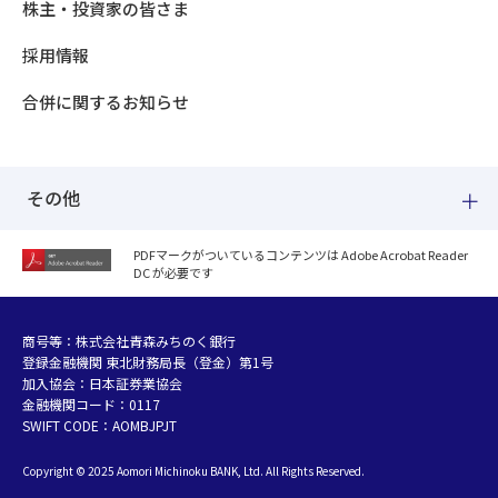
株主・投資家の皆さま
採用情報
合併に関するお知らせ
その他
PDFマークがついているコンテンツは Adobe Acrobat Reader
DC が必要です
紛失した場合
個人情報のお取り扱いについて
個人データおよび法人情報に関するグループ共同利用について
商号等：株式会社青森みちのく銀行
登録金融機関 東北財務局長（登金）第1号
マネー・ローンダリング等及び金融犯罪の防止について
加入協会：日本証券業協会
販売勧誘方針
金融機関コード：0117
お客さまの資産形成支援に向けた業務運営方針
SWIFT CODE：AOMBJPJT
利益相反管理方針の概要
Copyright © 2025 Aomori Michinoku BANK, Ltd. All Rights Reserved.
金融円滑化への取組み