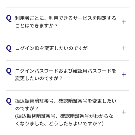
利用者ごとに、利用できるサービスを限定する
ことはできますか？
いずれか1台のパソコンでログインID取
得・電証明書の発行を行います。
ログインIDを変更したいのですが
(最初のパソコンに設定した利用者が管理
者権限を持つマスターユーザとなります。)
マスターユーザのパソコンでログインし、
ログインパスワードおよび確認用パスワードを
利用するパソコン台数分のユーザを追加し
変更したいのですが？
てください。
追加したユーザのログインIDとログインパ
スワードを使って、それぞれのパソコンで
振込振替暗証番号、確認暗証番号を変更したい
電子証明書の発行を行います。
マニュアルはこちら
のですが？
(振込振替暗証番号、確認暗証番号がわからな
詳しくは、「マスターユーザと追加ユーザ合わせて20ユーザ
くなりました、どうしたらよいですか？)
まで使用できます。
利用者の追加は、マスターユーザの他、管理者権限を持つ追