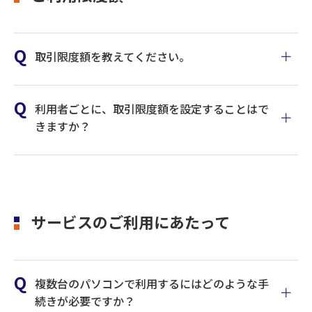
取引限度額を教えてください。
利用者ごとに、取引限度額を設定することはで
サービス
電子証明書認証方式
きますか？
振込振替限度額
1回あたり1千円～9
(1支払口座につき)
9,999万円
1日あたり1千円～9
9,999万円
サービスのご利用にあたって
データ伝送限度額
各々1日合計1千円～
〔給与(賞与)振込・総合
99,999万円
振込・地方税納入〕
複数台のパソコンで利用するにはどのような手
続きが必要ですか？