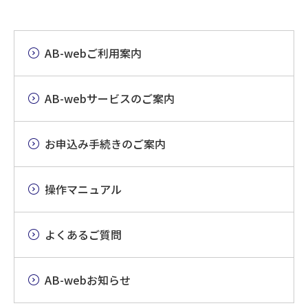
つユーザ(マスターユーザ・
管理者ユーザ)による「証明
電子証明
書の失効」と、利用者によ
書の有効
AB-webご利用案内
期限が切
る「証明書の発行」が必要
れている
です。
AB-webサービスのご案内
詳しい操作方法については
こちら
お申込み手続きのご案内
操作マニュアル
よくあるご質問
AB-webお知らせ