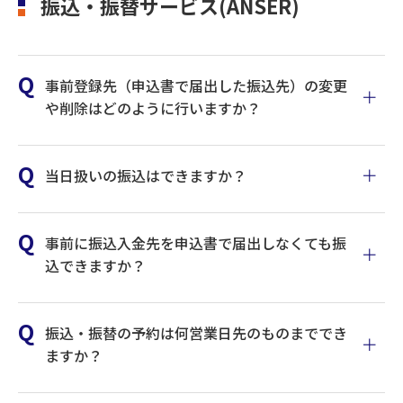
振込・振替サービス(ANSER)
自分以外に管理者ユーザがログインできない場合(または自分
事前登録先（申込書で届出した振込先）の変更
以外に管理者ユーザがいない場合)、書面による手続きが必要
や削除はどのように行いますか？
です。
詳しくはこちら
当日扱いの振込はできますか？
事前に振込入金先を申込書で届出しなくても振
込できますか？
「事前登録口座一覧から選ぶ」ボタンまたは「受取人番号」ボタ
ンでご利用ください。
振込・振替の予約は何営業日先のものまででき
ますか？