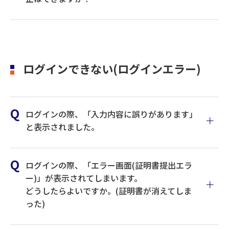
振込資
：振込指定日当日の早朝に引き落としま
金
す。
手数料
：振込指定日当日の16:30以降に引き落と
ログインできない(ログインエラー)
します。
マニュアルはこちら
ログインの際、「入力内容に誤りがあります」
納付資
：振込指定日当日の早朝に引き落としま
と表示されました。
金
す。
手数料
：振込指定日当日の早朝に引き落としま
す。
ログインの際、「エラー画面(証明書提出エラ
ー)」が表示されてしまいます。
どうしたらよいですか。(証明書が消えてしま
った)