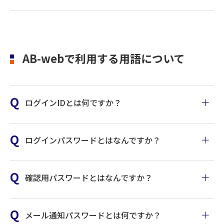
ログインID・確認用パスワ
が表示されますので、更新
グインパ
ードと同じ内容や、いまま
スワード
後の新しい証明書を選択し
で利用していたログインパ
てログインしてください。
スワード、過去2世代利用し
AB-webで利用する用語について
ていたログインパスワード
パソコ
はご利用いただけませんの
ンを変
でご注意ください。
更し
利用するパソコンが変わっ
ログインIDとは何ですか？
た。
た場合、証明書失効手続き
前回変更した確認用パスワ
パソコ
(窓口または管理者のパソコ
ードです。データ伝送サー
現在の確
ンを買
ン操作)と、新しいパソコン
ログインパスワードとはなんですか？
ビスをご利用の場合は、承
認用パス
替し
での電子証明書発行が必要
ワード
認手続きの際に入力してい
た。
です。
たパスワードです。
確認用パスワードとはなんですか？
パソコ
詳しい操作方法については
ンが新
こちら
今後、90日間ご利用いただ
しくな
メール通知パスワードとは何ですか？
く確認用パスワードです。
った。