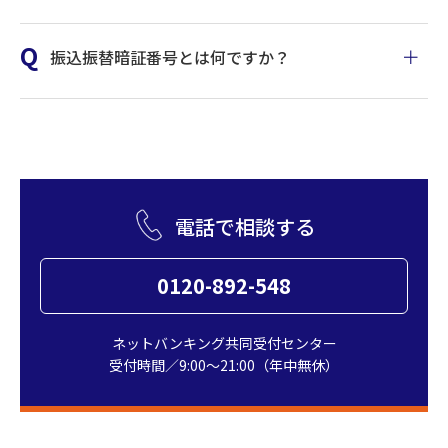
ログインID・ログインパス
ワードと同じ内容や、いま
新しい確
振込振替暗証番号とは何ですか？
利用するパソコンが故障し
まで利用していた確認用パ
認用パス
たり、その後の修理の過程
ワード
スワード、過去2世代利用し
パソコ
で、初期化されるとAB-we
ていた確認用パスワードは
ンが故
b用の電子証明書が消えてし
ご利用いただけませんので
障し、
まいます。
ご注意ください。
修理し
この場合、証明書失効手続
たらロ
電話で相談する
き(窓口または管理者のパソ
グイン
コン操作)と、新しいパソコ
できな
ンでの電子証明書発行が必
0120-892-548
くなっ
要です。
た。
詳しい操作方法については
ネットバンキング共同受付センター
こちら
受付時間／9:00～21:00（年中無休）
自分以外に管理者権限を持