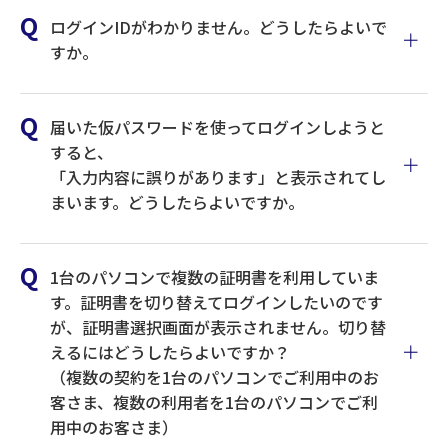
うまくいかない場合、パソ
ログインIDがわかりません。どうしたらよいで
ログインID欄について、初回手続き時、画面
コンを再起動した上で、ロ
すか。
で入力設定したログインIDに間違いないか。
お申込み(窓口)
グインをお試しください。
パスワード欄について、最後に変更した、最
ログインID取得、パスワードの変更、メー
新のログインパスワードを入力しているか。
ルアドレスの設定(パソコン操作)
届いた仮パスワードを使ってログインしようと
インターネットエクスプロ
大文字小文字の入れ間違いがないか。(キーボ
電子証明書発行(パソコン操作)
すると、
ーラーの再起動により、証
ードから直接入力の場合、CapsLockやNumL
「入力内容に誤りがあります」と表示されてし
初回ログイン(パソコン操作)
ockのOFF/ON等も確認してください)
明書選択画面が表示されま
まいます。どうしたらよいですか。
ご利用開始
現在のロ
す。
いままでログインする際に入力
ソフトウェアキーボードから入力するとログ
グインパ
していたパスワードです。
インできないか。
スワード
一旦、すべてのインターネ
1台のパソコンで複数の証明書を利用していま
電子証明
ット画面を終了してくださ
書更新
す。証明書を切り替えてログインしたいのです
マニュアルはこちら
今後、90日間ログインする
後、ログ
が、証明書選択画面が表示されません。切り替
い。終了後、再度インター
際に入力していただくパス
インでき
えるにはどうしたらよいですか？
ネットエクスプローラーを
なくなっ
ワードです。
（複数の契約を1台のパソコンでご利用中のお
起動して、証明書ログイン
た。
マニュアルはこちら
新しいものをお決めくださ
客さま、複数の利用者を1台のパソコンでご利
からお進みください。
い。
用中のお客さま）
デジタル証明書の選択画面
新しいロ