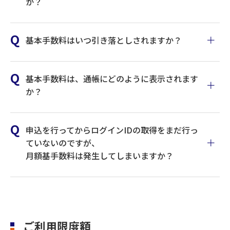
か？
基本手数料はいつ引き落としされますか？
基本手数料は、通帳にどのように表示されます
か？
サービス
電子証明書認証方式
月額基本料（消費税
込）
申込を行ってからログインIDの取得をまだ行っ
ていないのですが、
ANSERサービスのみ
2,200円
月額基手数料は発生してしまいますか？
ANSERサービス・デー
4,400円
タ伝送サービス
インターネットをご利用するための通信費用やプロバイダー
料金はお客さまのご負担となります。
ご利用限度額