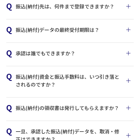
振込(納付)先は、何件まで登録できますか？
振込(納付)データの最終受付期限は？
こちらのページ
承認は誰でもできますか？
振込(納付)資金と振込手数料は、いつ引き落と
されるのですか？
振込(納付)の領収書は発行してもらえますか？
振込資
：振込指定日1営業日前の13:30に引き落
金
とします。
手数料
：振込指定日当日の16:30以降に引き落と
一旦、承認した振込(納付)データを、取消・修
します。
正はできますか？