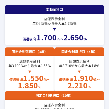
変動金利口
店頭表示金利
年3.625％から最大▲1.925％
1.700
2.650
優遇後 年
％〜
％
固定金利選択口（3年）
固定金利選択口（5年）
店頭表示金利
店頭表示金利
年3.100％から最大▲1.55％
年3.710％から最大▲1.8％
1.550
1.910
優遇後
年
％〜
優遇後
年
％〜
1.850
2.210
％
％
固定金利選択口（10年）
店頭表示金利