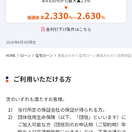
年4.630％から最大▲2.3％
2.330
2.630
優遇後
年
％〜
％
金利引下げ条件はこちら
2026年8月3日現在
HOME
ローン
住宅ローン
青森みちのく住宅ローン青森みちのく信用保証
ご利用いただける方
次のいずれも満たすお客様。
1）
当行所定の保証会社の保証が得られる方。
2）
団体信用生命保険（以下、「団信」といいます）に
ご加入可能な方（団信別のお申込時（ご契約時）年
齢および完済時年齢につきましては、下表の通りで