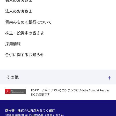
個人のお客さま
法人のお客さま
青森みちのく銀行について
株主・投資家の皆さま
採用情報
合併に関するお知らせ
その他
PDFマークがついているコンテンツは Adobe Acrobat Reader
DC が必要です
紛失した場合
個人情報のお取り扱いについて
個人データおよび法人情報に関するグループ共同利用について
商号等：株式会社青森みちのく銀行
登録金融機関 東北財務局長（登金）第1号
マネー・ローンダリング等及び金融犯罪の防止について