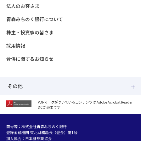
法人のお客さま
青森みちのく銀行について
株主・投資家の皆さま
採用情報
合併に関するお知らせ
その他
PDFマークがついているコンテンツは Adobe Acrobat Reader
DC が必要です
紛失した場合
個人情報のお取り扱いについて
個人データおよび法人情報に関するグループ共同利用について
商号等：株式会社青森みちのく銀行
登録金融機関 東北財務局長（登金）第1号
マネー・ローンダリング等及び金融犯罪の防止について
加入協会：日本証券業協会