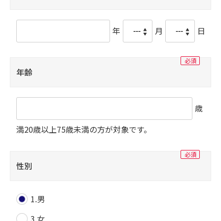
年
月
日
年齢
歳
満20歳以上75歳未満の方が対象です。
性別
1.男
3.女