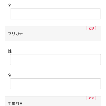
名
フリガナ
姓
名
生年月日