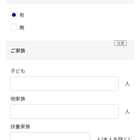
有
無
ご家族
子ども
人
他家族
人
扶養家族
人(本人を除く)