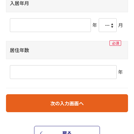
入居年月
年
月
居住年数
年
次の入力画面へ
戻る