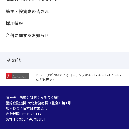
株主・投資家の皆さま
採用情報
合併に関するお知らせ
その他
PDFマークがついているコンテンツは Adobe Acrobat Reader
DC が必要です
紛失した場合
個人情報のお取り扱いについて
個人データおよび法人情報に関するグループ共同利用について
商号等：株式会社青森みちのく銀行
登録金融機関 東北財務局長（登金）第1号
マネー・ローンダリング等及び金融犯罪の防止について
加入協会：日本証券業協会
販売勧誘方針
金融機関コード：0117
お客さまの資産形成支援に向けた業務運営方針
SWIFT CODE：AOMBJPJT
利益相反管理方針の概要