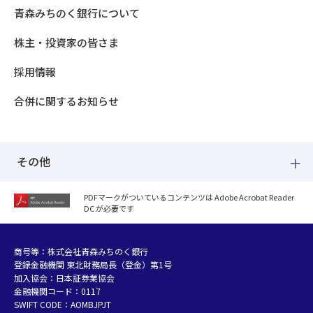
青森みちのく銀行について
株主・投資家の皆さま
採用情報
合併に関するお知らせ
その他
PDFマークがついているコンテンツは Adobe Acrobat Reader
DC が必要です
紛失した場合
個人情報のお取り扱いについて
個人データおよび法人情報に関するグループ共同利用について
商号等：株式会社青森みちのく銀行
登録金融機関 東北財務局長（登金）第1号
マネー・ローンダリング等及び金融犯罪の防止について
加入協会：日本証券業協会
販売勧誘方針
金融機関コード：0117
お客さまの資産形成支援に向けた業務運営方針
SWIFT CODE：AOMBJPJT