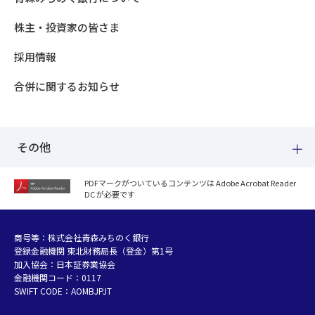
株主・投資家の皆さま
採用情報
合併に関するお知らせ
その他
PDFマークがついているコンテンツは Adobe Acrobat Reader
DC が必要です
紛失した場合
個人情報のお取り扱いについて
個人データおよび法人情報に関するグループ共同利用について
商号等：株式会社青森みちのく銀行
登録金融機関 東北財務局長（登金）第1号
マネー・ローンダリング等及び金融犯罪の防止について
加入協会：日本証券業協会
販売勧誘方針
金融機関コード：0117
お客さまの資産形成支援に向けた業務運営方針
SWIFT CODE：AOMBJPJT
利益相反管理方針の概要