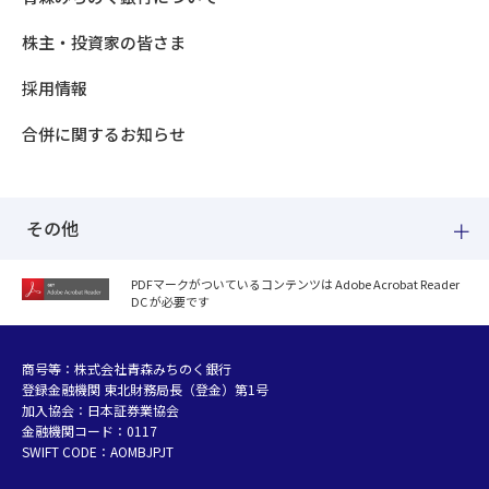
株主・投資家の皆さま
採用情報
合併に関するお知らせ
その他
PDFマークがついているコンテンツは Adobe Acrobat Reader
DC が必要です
紛失した場合
個人情報のお取り扱いについて
個人データおよび法人情報に関するグループ共同利用について
商号等：株式会社青森みちのく銀行
登録金融機関 東北財務局長（登金）第1号
マネー・ローンダリング等及び金融犯罪の防止について
加入協会：日本証券業協会
販売勧誘方針
金融機関コード：0117
お客さまの資産形成支援に向けた業務運営方針
SWIFT CODE：AOMBJPJT
利益相反管理方針の概要