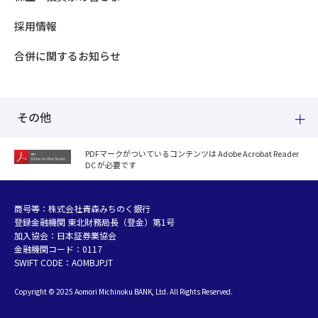
採用情報
合併に関するお知らせ
その他
PDFマークがついているコンテンツは Adobe Acrobat Reader
DC が必要です
紛失した場合
個人情報のお取り扱いについて
個人データおよび法人情報に関するグループ共同利用について
商号等：株式会社青森みちのく銀行
登録金融機関 東北財務局長（登金）第1号
マネー・ローンダリング等及び金融犯罪の防止について
加入協会：日本証券業協会
販売勧誘方針
金融機関コード：0117
お客さまの資産形成支援に向けた業務運営方針
SWIFT CODE：AOMBJPJT
利益相反管理方針の概要
Copyright © 2025 Aomori Michinoku BANK, Ltd. All Rights Reserved.
金融円滑化への取組み