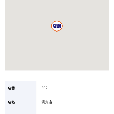
店番
302
店名
湊支店