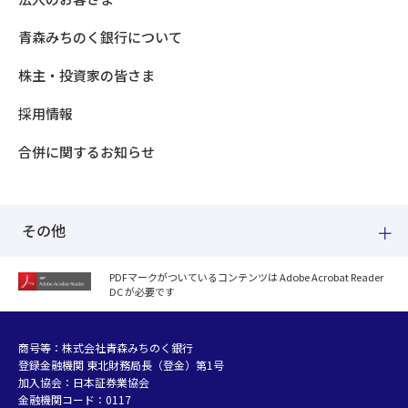
青森みちのく銀行について
株主・投資家の皆さま
採用情報
合併に関するお知らせ
その他
PDFマークがついているコンテンツは Adobe Acrobat Reader
DC が必要です
紛失した場合
個人情報のお取り扱いについて
個人データおよび法人情報に関するグループ共同利用について
商号等：株式会社青森みちのく銀行
登録金融機関 東北財務局長（登金）第1号
マネー・ローンダリング等及び金融犯罪の防止について
加入協会：日本証券業協会
販売勧誘方針
金融機関コード：0117