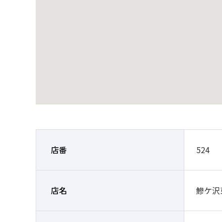
店番
524
店名
鰺ケ沢