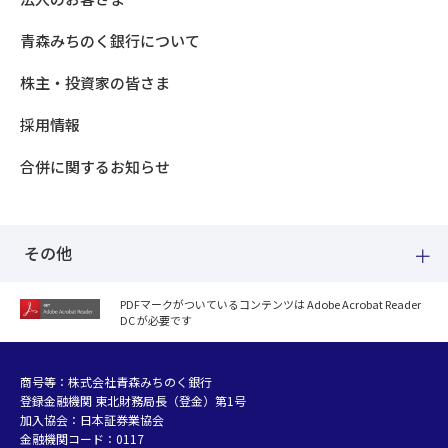
青森みちのく銀行について
株主・投資家の皆さま
採用情報
合併に関するお知らせ
その他
PDFマークがついているコンテンツは Adobe Acrobat Reader
DC が必要です
紛失した場合
個人情報のお取り扱いについて
個人データおよび法人情報に関するグループ共同利用について
商号等：株式会社青森みちのく銀行
登録金融機関 東北財務局長（登金）第1号
マネー・ローンダリング等及び金融犯罪の防止について
加入協会：日本証券業協会
販売勧誘方針
金融機関コード：0117