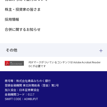
株主・投資家の皆さま
採用情報
合併に関するお知らせ
その他
PDFマークがついているコンテンツは Adobe Acrobat Reader
DC が必要です
紛失した場合
個人情報のお取り扱いについて
個人データおよび法人情報に関するグループ共同利用について
商号等：株式会社青森みちのく銀行
登録金融機関 東北財務局長（登金）第1号
マネー・ローンダリング等及び金融犯罪の防止について
加入協会：日本証券業協会
販売勧誘方針
金融機関コード：0117
お客さまの資産形成支援に向けた業務運営方針
SWIFT CODE：AOMBJPJT
利益相反管理方針の概要