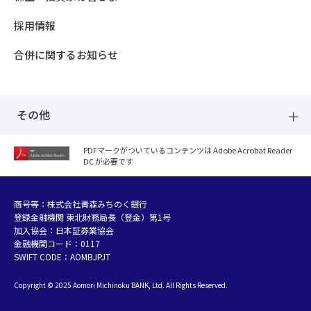
採用情報
合併に関するお知らせ
その他
PDFマークがついているコンテンツは Adobe Acrobat Reader
DC が必要です
紛失した場合
個人情報のお取り扱いについて
個人データおよび法人情報に関するグループ共同利用について
商号等：株式会社青森みちのく銀行
登録金融機関 東北財務局長（登金）第1号
マネー・ローンダリング等及び金融犯罪の防止について
加入協会：日本証券業協会
販売勧誘方針
金融機関コード：0117
お客さまの資産形成支援に向けた業務運営方針
SWIFT CODE：AOMBJPJT
利益相反管理方針の概要
Copyright © 2025 Aomori Michinoku BANK, Ltd. All Rights Reserved.
金融円滑化への取組み