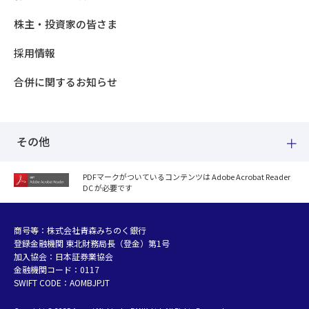
株主・投資家の皆さま
採用情報
合併に関するお知らせ
その他
PDFマークがついているコンテンツは Adobe Acrobat Reader
DC が必要です
紛失した場合
個人情報のお取り扱いについて
個人データおよび法人情報に関するグループ共同利用について
商号等：株式会社青森みちのく銀行
登録金融機関 東北財務局長（登金）第1号
マネー・ローンダリング等及び金融犯罪の防止について
加入協会：日本証券業協会
販売勧誘方針
金融機関コード：0117
お客さまの資産形成支援に向けた業務運営方針
SWIFT CODE：AOMBJPJT
利益相反管理方針の概要