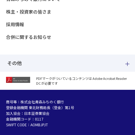
株主・投資家の皆さま
採用情報
合併に関するお知らせ
その他
PDFマークがついているコンテンツは Adobe Acrobat Reader
DC が必要です
紛失した場合
個人情報のお取り扱いについて
個人データおよび法人情報に関するグループ共同利用について
商号等：株式会社青森みちのく銀行
登録金融機関 東北財務局長（登金）第1号
マネー・ローンダリング等及び金融犯罪の防止について
加入協会：日本証券業協会
販売勧誘方針
金融機関コード：0117
お客さまの資産形成支援に向けた業務運営方針
SWIFT CODE：AOMBJPJT
利益相反管理方針の概要