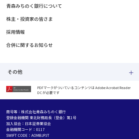
青森みちのく銀行について
株主・投資家の皆さま
採用情報
合併に関するお知らせ
その他
PDFマークがついているコンテンツは Adobe Acrobat Reader
DC が必要です
紛失した場合
個人情報のお取り扱いについて
個人データおよび法人情報に関するグループ共同利用について
商号等：株式会社青森みちのく銀行
登録金融機関 東北財務局長（登金）第1号
マネー・ローンダリング等及び金融犯罪の防止について
加入協会：日本証券業協会
販売勧誘方針
金融機関コード：0117
お客さまの資産形成支援に向けた業務運営方針
SWIFT CODE：AOMBJPJT