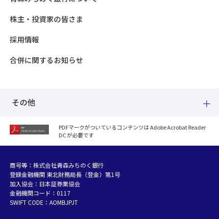
株主・投資家の皆さま
採用情報
合併に関するお知らせ
その他
PDFマークがついているコンテンツは Adobe Acrobat Reader
DC が必要です
紛失した場合
個人情報のお取り扱いについて
個人データおよび法人情報に関するグループ共同利用について
商号等：株式会社青森みちのく銀行
登録金融機関 東北財務局長（登金）第1号
マネー・ローンダリング等及び金融犯罪の防止について
加入協会：日本証券業協会
販売勧誘方針
金融機関コード：0117
お客さまの資産形成支援に向けた業務運営方針
SWIFT CODE：AOMBJPJT
利益相反管理方針の概要