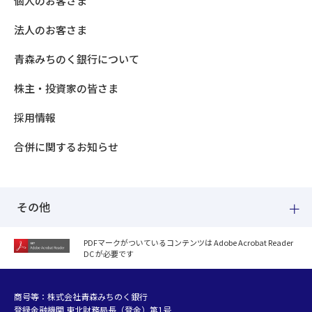
個人のお客さま
法人のお客さま
青森みちのく銀行について
株主・投資家の皆さま
採用情報
合併に関するお知らせ
その他
PDFマークがついているコンテンツは Adobe Acrobat Reader
DC が必要です
紛失した場合
個人情報のお取り扱いについて
個人データおよび法人情報に関するグループ共同利用について
商号等：株式会社青森みちのく銀行
登録金融機関 東北財務局長（登金）第1号
マネー・ローンダリング等及び金融犯罪の防止について