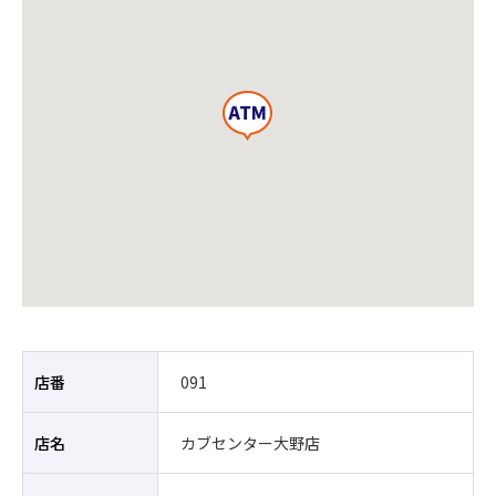
店番
091
店名
カブセンター大野店