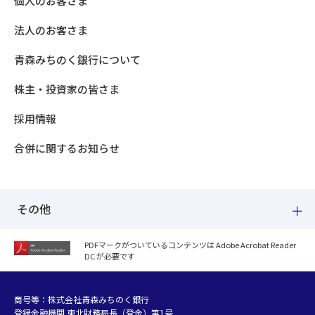
個人のお客さま
法人のお客さま
青森みちのく銀行について
株主・投資家の皆さま
採用情報
合併に関するお知らせ
その他
PDFマークがついているコンテンツは Adobe Acrobat Reader
DC が必要です
紛失した場合
個人情報のお取り扱いについて
個人データおよび法人情報に関するグループ共同利用について
商号等：株式会社青森みちのく銀行
登録金融機関 東北財務局長（登金）第1号
マネー・ローンダリング等及び金融犯罪の防止について