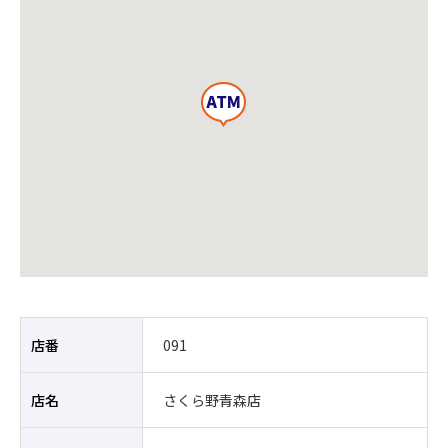
店番
091
店名
さくら野青森店