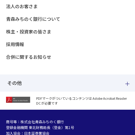
法人のお客さま
青森みちのく銀行について
株主・投資家の皆さま
採用情報
合併に関するお知らせ
その他
PDFマークがついているコンテンツは Adobe Acrobat Reader
DC が必要です
紛失した場合
個人情報のお取り扱いについて
個人データおよび法人情報に関するグループ共同利用について
商号等：株式会社青森みちのく銀行
登録金融機関 東北財務局長（登金）第1号
マネー・ローンダリング等及び金融犯罪の防止について
加入協会：日本証券業協会