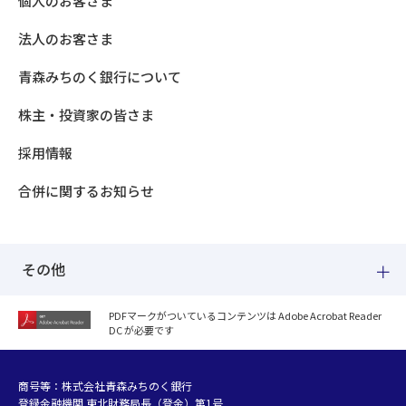
個人のお客さま
法人のお客さま
青森みちのく銀行について
株主・投資家の皆さま
採用情報
合併に関するお知らせ
その他
PDFマークがついているコンテンツは Adobe Acrobat Reader
DC が必要です
紛失した場合
個人情報のお取り扱いについて
個人データおよび法人情報に関するグループ共同利用について
商号等：株式会社青森みちのく銀行
登録金融機関 東北財務局長（登金）第1号
マネー・ローンダリング等及び金融犯罪の防止について