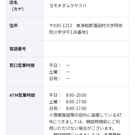
店名
ヨモギダムラヤクバ
（カナ）
住所
〒030-1212 東津軽郡蓬田村大字阿弥
陀川字汐干126番地1
電話番号
窓口営業時間
平日： ー
土曜： ー
日祝： ー
ATM営業時間
平日： 8:00-20:00
土曜： 8:00-17:00
日祝： 8:00-17:00
※商業施設等の店内に設置しているAT
Mにつきましては、開店時間前にご利
用いただけない場合がございます。
開店時間につきましては、各商業施