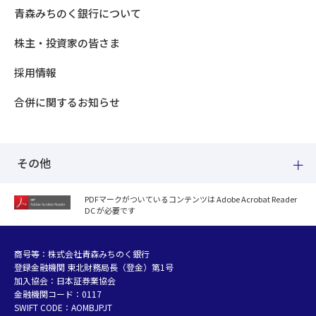
青森みちのく銀行について
株主・投資家の皆さま
採用情報
合併に関するお知らせ
その他
PDFマークがついているコンテンツは Adobe Acrobat Reader
DC が必要です
紛失した場合
個人情報のお取り扱いについて
個人データおよび法人情報に関するグループ共同利用について
商号等：株式会社青森みちのく銀行
登録金融機関 東北財務局長（登金）第1号
マネー・ローンダリング等及び金融犯罪の防止について
加入協会：日本証券業協会
販売勧誘方針
金融機関コード：0117
お客さまの資産形成支援に向けた業務運営方針
SWIFT CODE：AOMBJPJT