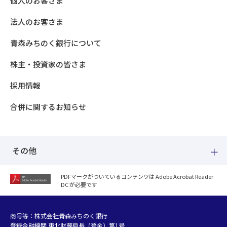
個人のお客さま
法人のお客さま
青森みちのく銀行について
株主・投資家の皆さま
採用情報
合併に関するお知らせ
その他
PDFマークがついているコンテンツは Adobe Acrobat Reader
DC が必要です
紛失した場合
個人情報のお取り扱いについて
個人データおよび法人情報に関するグループ共同利用について
商号等：株式会社青森みちのく銀行
登録金融機関 東北財務局長（登金）第1号
マネー・ローンダリング等及び金融犯罪の防止について