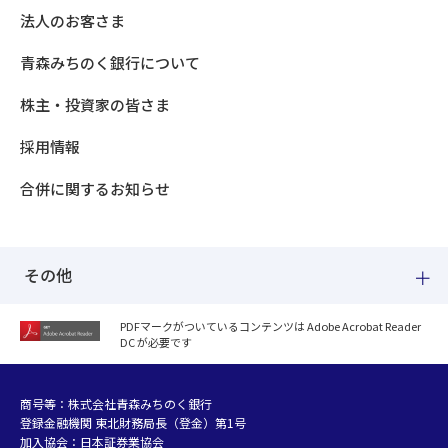
法人のお客さま
青森みちのく銀行について
株主・投資家の皆さま
採用情報
合併に関するお知らせ
その他
PDFマークがついているコンテンツは Adobe Acrobat Reader
DC が必要です
紛失した場合
個人情報のお取り扱いについて
個人データおよび法人情報に関するグループ共同利用について
商号等：株式会社青森みちのく銀行
登録金融機関 東北財務局長（登金）第1号
マネー・ローンダリング等及び金融犯罪の防止について
加入協会：日本証券業協会