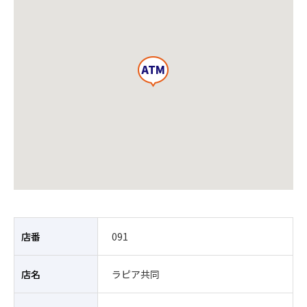
店番
091
店名
ラピア共同