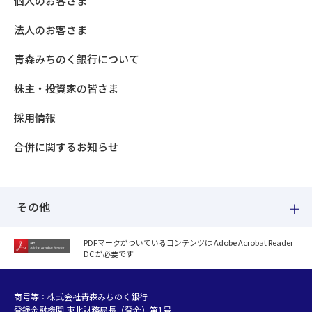
個人のお客さま
法人のお客さま
青森みちのく銀行について
株主・投資家の皆さま
採用情報
合併に関するお知らせ
その他
PDFマークがついているコンテンツは Adobe Acrobat Reader
DC が必要です
紛失した場合
個人情報のお取り扱いについて
個人データおよび法人情報に関するグループ共同利用について
商号等：株式会社青森みちのく銀行
登録金融機関 東北財務局長（登金）第1号
マネー・ローンダリング等及び金融犯罪の防止について