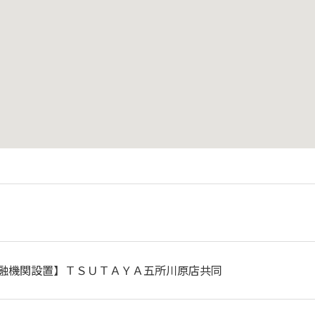
融機関設置】ＴＳＵＴＡＹＡ五所川原店共同