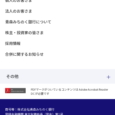
個人のお客さま
法人のお客さま
青森みちのく銀行について
株主・投資家の皆さま
採用情報
合併に関するお知らせ
その他
PDFマークがついているコンテンツは Adobe Acrobat Reader
DC が必要です
紛失した場合
個人情報のお取り扱いについて
個人データおよび法人情報に関するグループ共同利用について
商号等：株式会社青森みちのく銀行
登録金融機関 東北財務局長（登金）第1号
マネー・ローンダリング等及び金融犯罪の防止について