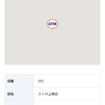
店番
091
店名
ＤＣＭ上磯店