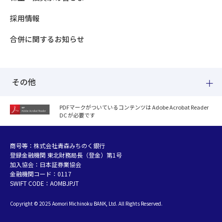
採用情報
合併に関するお知らせ
その他
PDFマークがついているコンテンツは Adobe Acrobat Reader
DC が必要です
紛失した場合
個人情報のお取り扱いについて
個人データおよび法人情報に関するグループ共同利用について
商号等：株式会社青森みちのく銀行
登録金融機関 東北財務局長（登金）第1号
マネー・ローンダリング等及び金融犯罪の防止について
加入協会：日本証券業協会
販売勧誘方針
金融機関コード：0117
お客さまの資産形成支援に向けた業務運営方針
SWIFT CODE：AOMBJPJT
利益相反管理方針の概要
Copyright © 2025 Aomori Michinoku BANK, Ltd. All Rights Reserved.
金融円滑化への取組み