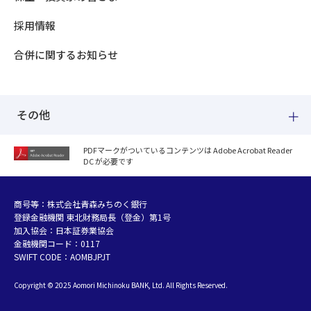
採用情報
合併に関するお知らせ
その他
PDFマークがついているコンテンツは Adobe Acrobat Reader
DC が必要です
紛失した場合
個人情報のお取り扱いについて
個人データおよび法人情報に関するグループ共同利用について
商号等：株式会社青森みちのく銀行
登録金融機関 東北財務局長（登金）第1号
マネー・ローンダリング等及び金融犯罪の防止について
加入協会：日本証券業協会
販売勧誘方針
金融機関コード：0117
お客さまの資産形成支援に向けた業務運営方針
SWIFT CODE：AOMBJPJT
利益相反管理方針の概要
Copyright © 2025 Aomori Michinoku BANK, Ltd. All Rights Reserved.
金融円滑化への取組み