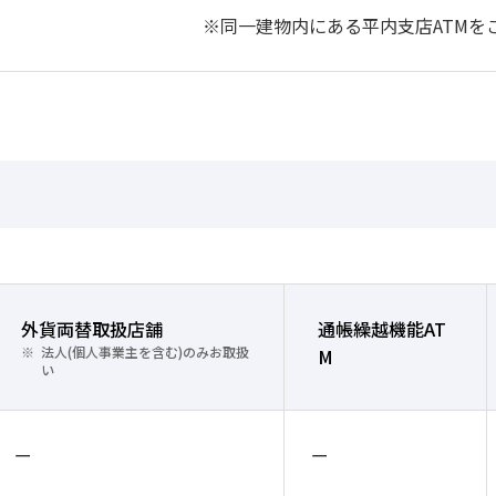
※同一建物内にある平内支店ATMを
外貨両替取扱店舗
通帳繰越機能AT
法人(個人事業主を含む)のみお取扱
M
い
ー
ー