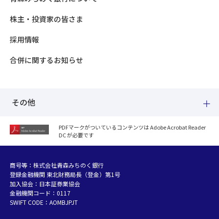
株主・投資家の皆さま
採用情報
合併に関するお知らせ
その他
PDFマークがついているコンテンツは Adobe Acrobat Reader
DC が必要です
紛失した場合
個人情報のお取り扱いについて
個人データおよび法人情報に関するグループ共同利用について
商号等：株式会社青森みちのく銀行
登録金融機関 東北財務局長（登金）第1号
マネー・ローンダリング等及び金融犯罪の防止について
加入協会：日本証券業協会
販売勧誘方針
金融機関コード：0117
お客さまの資産形成支援に向けた業務運営方針
SWIFT CODE：AOMBJPJT
利益相反管理方針の概要