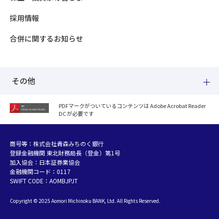
採用情報
合併に関するお知らせ
その他
PDFマークがついているコンテンツは Adobe Acrobat Reader
DC が必要です
紛失した場合
個人情報のお取り扱いについて
個人データおよび法人情報に関するグループ共同利用について
商号等：株式会社青森みちのく銀行
登録金融機関 東北財務局長（登金）第1号
マネー・ローンダリング等及び金融犯罪の防止について
加入協会：日本証券業協会
販売勧誘方針
金融機関コード：0117
お客さまの資産形成支援に向けた業務運営方針
SWIFT CODE：AOMBJPJT
利益相反管理方針の概要
Copyright © 2025 Aomori Michinoku BANK, Ltd. All Rights Reserved.
金融円滑化への取組み